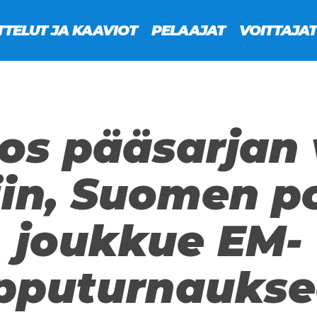
TTELUT JA KAAVIOT
PELAAJAT
VOITTAJAT
s pääsarjan v
iin, Suomen p
joukkue EM-
pputurnauks