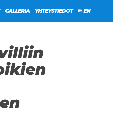
GALLERIA
YHTEYSTIEDOT
EN
illiin
oikien
een