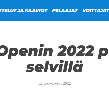
TTELUT JA KAAVIOT
PELAAJAT
VOITTAJAT
penin 2022 p
selvillä
23 toukokuun, 2022