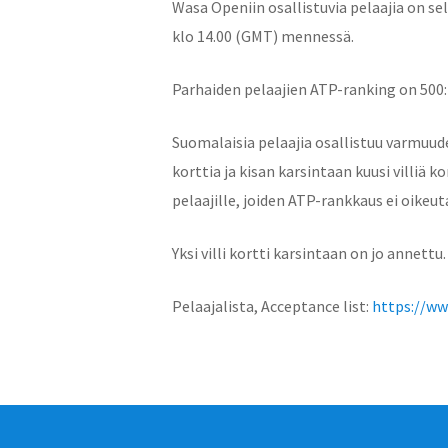
Wasa Openiin osallistuvia pelaajia on se
klo 14.00 (GMT) mennessä.
Parhaiden pelaajien ATP-ranking on 500:n
Suomalaisia pelaajia osallistuu varmuudel
korttia ja kisan karsintaan kuusi villiä k
pelaajille, joiden ATP-rankkaus ei oikeut
Yksi villi kortti karsintaan on jo annett
Pelaajalista, Acceptance list:
https://ww