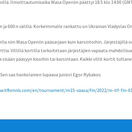
lvillä. Ilmoittautumisaika Wasa Openiin päättyi 18.5 klo 14.00 (GMT
 ja 600:n välillä. Korkeimmalle rankattu on Ukrainan Vladyslav Or
la niin Wasa Openiin pääsarjaan kuin karsintoihin. Järjestäjillä o
orttia. Villillä kortilla tarkoitetaan järjestäjien vapaata mahdollis
a sisään pääsyyn kisoihin tai karsintaan. Kaikki villit kortit tulta
u. Sen saa hankolainen lupaava juniori Egor Rybakov.
w.itftennis.com/en/tournament/m15-vaasa/fin/2022/m-itf-fin-01