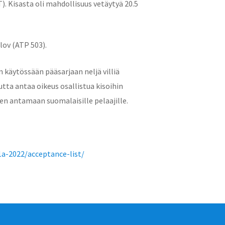
). Kisasta oli mahdollisuus vetäytyä 20.5
lov (ATP 503).
n käytössään pääsarjaan neljä villiä
uutta antaa oikeus osallistua kisoihin
neen antamaan suomalaisille pelaajille.
a-2022/acceptance-list/